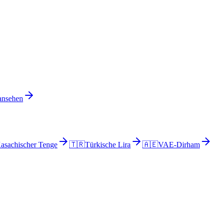
 ansehen
asachischer Tenge
🇹🇷
Türkische Lira
🇦🇪
VAE-Dirham