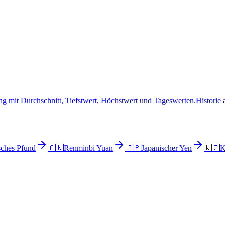
g mit Durchschnitt, Tiefstwert, Höchstwert und Tageswerten.
Historie
sches Pfund
🇨🇳
Renminbi Yuan
🇯🇵
Japanischer Yen
🇰🇿
K