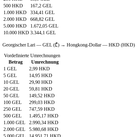
500 HKD
167,2 GEL
1.000 HKD
334,41 GEL
2.000 HKD
668,82 GEL
5.000 HKD
1.672,05 GEL
10.000 HKD
3.344,1 GEL
Georgischer Lari — GEL (₾) → Hongkong-Dollar — HKD (HKD)
Vordefinierte Umrechnungen
Betrag
Umrechnung
1 GEL
2,99 HKD
5 GEL
14,95 HKD
10 GEL
29,90 HKD
20 GEL
59,81 HKD
50 GEL
149,52 HKD
100 GEL
299,03 HKD
250 GEL
747,59 HKD
500 GEL
1.495,17 HKD
1.000 GEL
2.990,34 HKD
2.000 GEL
5.980,68 HKD
5.000 GEL
14.951,71 HKD