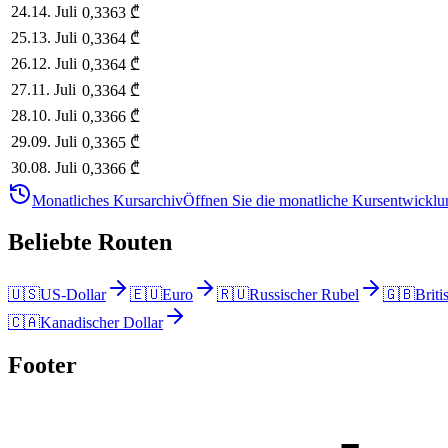
24
.
14. Juli
0,3363
₾
25
.
13. Juli
0,3364
₾
26
.
12. Juli
0,3364
₾
27
.
11. Juli
0,3364
₾
28
.
10. Juli
0,3366
₾
29
.
09. Juli
0,3365
₾
30
.
08. Juli
0,3366
₾
Monatliches Kursarchiv
Öffnen Sie die monatliche Kursentwicklun
Beliebte Routen
🇺🇸
US-Dollar
🇪🇺
Euro
🇷🇺
Russischer Rubel
🇬🇧
Briti
🇨🇦
Kanadischer Dollar
Footer