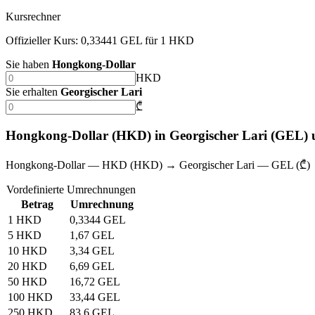
Kursrechner
Offizieller Kurs: 0,33441 GEL für 1 HKD
Sie haben
Hongkong-Dollar
HKD
Sie erhalten
Georgischer Lari
₾
Hongkong-Dollar (HKD) in Georgischer Lari (GEL)
Hongkong-Dollar — HKD (HKD) → Georgischer Lari — GEL (₾)
Vordefinierte Umrechnungen
Betrag
Umrechnung
1 HKD
0,3344 GEL
5 HKD
1,67 GEL
10 HKD
3,34 GEL
20 HKD
6,69 GEL
50 HKD
16,72 GEL
100 HKD
33,44 GEL
250 HKD
83,6 GEL