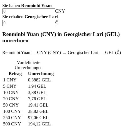
Sie haben
Renminbi Yuan
CNY
Sie erhalten
Georgischer Lari
₾
Renminbi Yuan (CNY) in Georgischer Lari (GEL)
umrechnen
Renminbi Yuan — CNY (CNY) → Georgischer Lari — GEL (₾)
Vordefinierte
Umrechnungen
Betrag
Umrechnung
1 CNY
0,3882 GEL
5 CNY
1,94 GEL
10 CNY
3,88 GEL
20 CNY
7,76 GEL
50 CNY
19,41 GEL
100 CNY
38,82 GEL
250 CNY
97,06 GEL
500 CNY
194,12 GEL