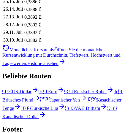
25
.
15. Juli
0,3886
₾
26
.
14. Juli
0,3888
₾
27
.
13. Juli
0,3892
₾
28
.
12. Juli
0,3892
₾
29
.
11. Juli
0,3892
₾
30
.
10. Juli
0,3882
₾
Monatliches Kursarchiv
Öffnen Sie die monatliche
Kursentwicklung mit Durchschnitt, Tiefstwert, Höchstwert und
Tageswerten.
Historie ansehen
Beliebte Routen
🇺🇸
US-Dollar
🇪🇺
Euro
🇷🇺
Russischer Rubel
🇬🇧
Britisches Pfund
🇯🇵
Japanischer Yen
🇰🇿
Kasachischer
Tenge
🇹🇷
Türkische Lira
🇦🇪
VAE-Dirham
🇨🇦
Kanadischer Dollar
Footer