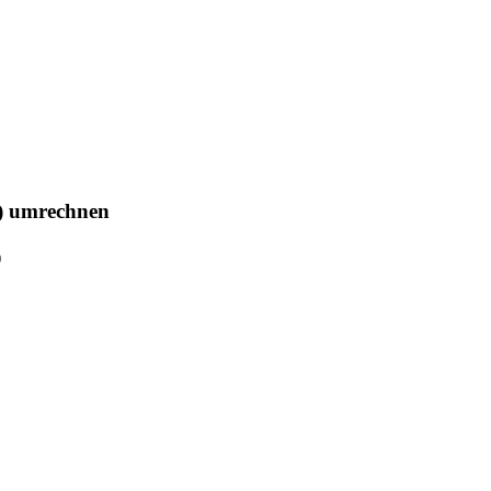
L) umrechnen
)