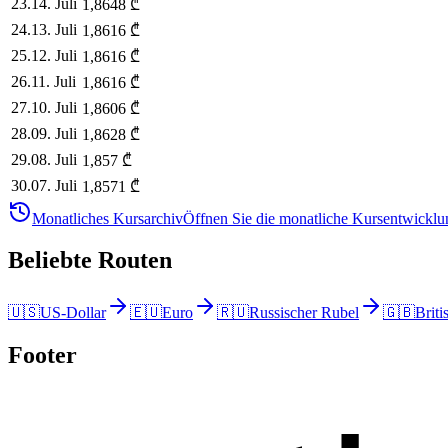
23
.
14. Juli
1,8648
₾
24
.
13. Juli
1,8616
₾
25
.
12. Juli
1,8616
₾
26
.
11. Juli
1,8616
₾
27
.
10. Juli
1,8606
₾
28
.
09. Juli
1,8628
₾
29
.
08. Juli
1,857
₾
30
.
07. Juli
1,8571
₾
Monatliches Kursarchiv
Öffnen Sie die monatliche Kursentwicklun
Beliebte Routen
🇺🇸
US-Dollar
🇪🇺
Euro
🇷🇺
Russischer Rubel
🇬🇧
Briti
Footer