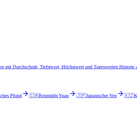
g mit Durchschnitt, Tiefstwert, Höchstwert und Tageswerten.
Historie
sches Pfund
🇨🇳
Renminbi Yuan
🇯🇵
Japanischer Yen
🇰🇿
K