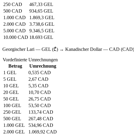
250 CAD
467,33 GEL
500 CAD
934,65 GEL
1.000 CAD
1.869,3 GEL
2.000 CAD
3.738,6 GEL
5.000 CAD
9.346,5 GEL
10.000 CAD
18.693 GEL
Georgischer Lari — GEL (₾) → Kanadischer Dollar — CAD (CAD
Vordefinierte Umrechnungen
Betrag
Umrechnung
1 GEL
0,535 CAD
5 GEL
2,67 CAD
10 GEL
5,35 CAD
20 GEL
10,70 CAD
50 GEL
26,75 CAD
100 GEL
53,50 CAD
250 GEL
133,74 CAD
500 GEL
267,48 CAD
1.000 GEL
534,96 CAD
2.000 GEL
1.069,92 CAD