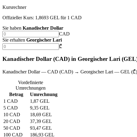
Kursrechner
Offizieller Kurs: 1,8693 GEL für 1 CAD
Sie haben
Kanadischer Dollar
CAD
Sie erhalten
Georgischer Lari
₾
Kanadischer Dollar (CAD) in Georgischer Lari (GE
Kanadischer Dollar — CAD (CAD) → Georgischer Lari — GEL (₾
Vordefinierte
Umrechnungen
Betrag
Umrechnung
1 CAD
1,87 GEL
5 CAD
9,35 GEL
10 CAD
18,69 GEL
20 CAD
37,39 GEL
50 CAD
93,47 GEL
100 CAD
186,93 GEL