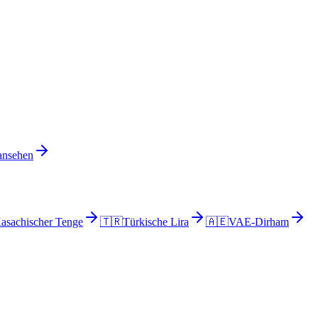
 ansehen
asachischer Tenge
🇹🇷
Türkische Lira
🇦🇪
VAE-Dirham