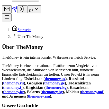
DE
Startseite
Über TheMoney
Über TheMoney
TheMoney ist ein internationaler Währungsvergleich Service.
TheMoney ist eine internationale Plattform zum Vergleich von
Wechselkursen, die Millionen von Menschen hilft, fundierte
finanzielle Entscheidungen zu treffen. Unser Projekt ist in neun
Ländern tätig:
Usbekistan (
themoney.uz
), Russland
(
themoney.ru
), Georgien (
themoney.ge
), Tadschikistan
(
themoney.tj
), Kirgisistan (
themoney.kg
), Kasachstan
(
themoney.kz
), Belarus (
themoney.by
), Moldau (
themoney.md
)
und Armenien (
themoney.am
).
Unsere Geschichte