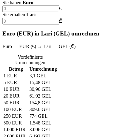
Sie haben
Euro
€
Sie erhalten
Lari
₾
Euro (EUR) in Lari (GEL) umrechnen
Euro — EUR (€) → Lari — GEL (₾)
Vordefinierte
Umrechnungen
Betrag
Umrechnung
1 EUR
3,1 GEL
5 EUR
15,48 GEL
10 EUR
30,96 GEL
20 EUR
61,92 GEL
50 EUR
154,8 GEL
100 EUR
309,6 GEL
250 EUR
774 GEL
500 EUR
1.548 GEL
1.000 EUR
3.096 GEL
2.000 EUR
6.192 GEL