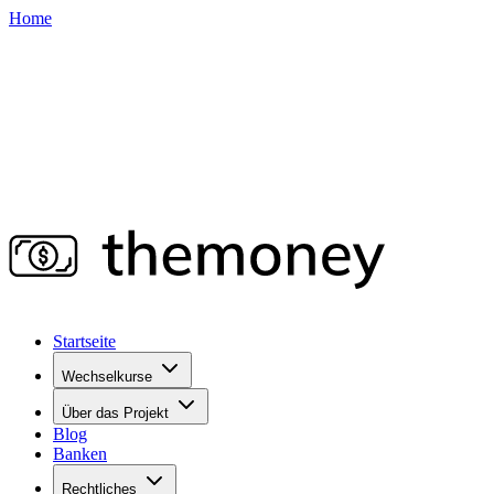
Home
Startseite
Wechselkurse
Über das Projekt
Blog
Banken
Rechtliches