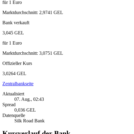
für
1
Euro
Marktdurchschnitt
:
2,9741 GEL
Bank verkauft
3,045 GEL
für
1
Euro
Marktdurchschnitt
:
3,0751 GEL
Offizieller Kurs
3,0264 GEL
Zentralbankseite
Aktualisiert
07. Aug., 02:43
Spread
0,036 GEL
Datenquelle
Silk Road Bank
Kursverlauf der Bank