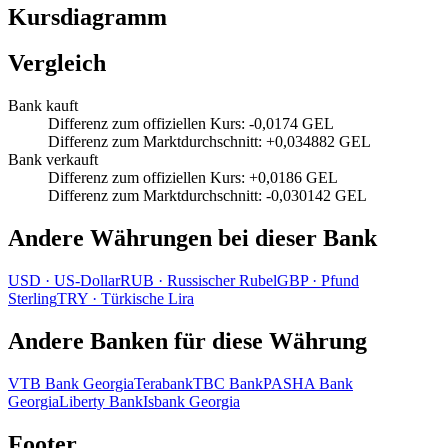
Kursdiagramm
Vergleich
Bank kauft
Differenz zum offiziellen Kurs
:
-0,0174 GEL
Differenz zum Marktdurchschnitt
:
+0,034882 GEL
Bank verkauft
Differenz zum offiziellen Kurs
:
+0,0186 GEL
Differenz zum Marktdurchschnitt
:
-0,030142 GEL
Andere Währungen bei dieser Bank
USD
·
US‑Dollar
RUB
·
Russischer Rubel
GBP
·
Pfund
Sterling
TRY
·
Türkische Lira
Andere Banken für diese Währung
VTB Bank Georgia
Terabank
TBC Bank
PASHA Bank
Georgia
Liberty Bank
Isbank Georgia
Footer