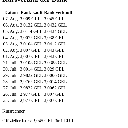
Datum
Bank kauft
Bank verkauft
07. Aug.
3,009 GEL
3,045 GEL
06. Aug.
3,0132 GEL
3,0432 GEL
05. Aug.
3,0114 GEL
3,0434 GEL
04. Aug.
3,0072 GEL
3,038 GEL
03. Aug.
3,0104 GEL
3,0412 GEL
02. Aug.
3,007 GEL
3,043 GEL
01. Aug.
3,007 GEL
3,043 GEL
31. Juli
3,0108 GEL
3,0388 GEL
30. Juli
3,0014 GEL
3,029 GEL
29. Juli
2,9822 GEL
3,0066 GEL
28. Juli
2,9762 GEL
3,0014 GEL
27. Juli
2,9822 GEL
3,0062 GEL
26. Juli
2,977 GEL
3,007 GEL
25. Juli
2,977 GEL
3,007 GEL
Kursrechner
Offizieller Kurs: 3,045 GEL für 1 EUR