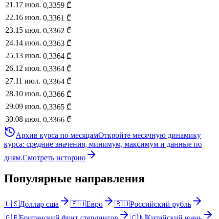
21
.
17 июл.
0,3359
₾
22
.
16 июл.
0,3361
₾
23
.
15 июл.
0,3362
₾
24
.
14 июл.
0,3363
₾
25
.
13 июл.
0,3364
₾
26
.
12 июл.
0,3364
₾
27
.
11 июл.
0,3364
₾
28
.
10 июл.
0,3366
₾
29
.
09 июл.
0,3365
₾
30
.
08 июл.
0,3366
₾
Архив курса по месяцам
Откройте месячную динамику
курса: средние значения, минимум, максимум и данные по
дням.
Смотреть историю
Популярные направления
🇺🇸
Доллар сша
🇪🇺
Евро
🇷🇺
Российский рубль
🇬🇧
Британский фунт стерлингов
🇨🇳
Китайский юань