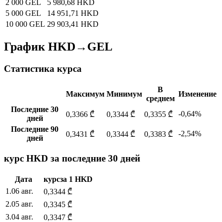
2 000 GEL
5 980,68 HKD
5 000 GEL
14 951,71 HKD
10 000 GEL
29 903,41 HKD
График HKD→GEL
Статистика курса
В
Максимум
Минимум
Изменение
среднем
Последние 30
-0,64%
0,3366 ₾
0,3344 ₾
0,3355 ₾
дней
Последние 90
-2,54%
0,3431 ₾
0,3344 ₾
0,3383 ₾
дней
курс HKD за последние 30 дней
Дата
курс
за
1
HKD
1
.
06 авг.
0,3344
₾
2
.
05 авг.
0,3345
₾
3
.
04 авг.
0,3347
₾