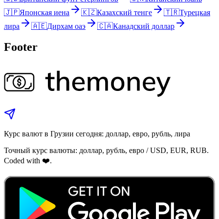
🇯🇵
Японская иена
🇰🇿
Казахский тенге
🇹🇷
Турецкая
лира
🇦🇪
Дирхам оаэ
🇨🇦
Канадский доллар
Footer
Курс валют в Грузии сегодня: доллар, евро, рубль, лира
Точный курс валюты: доллар, рубль, евро / USD, EUR, RUB.
Coded with ❤️.