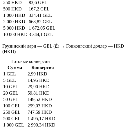
250 HKD
83,6 GEL
500 HKD
167,2 GEL
1 000 HKD
334,41 GEL
2 000 HKD
668,82 GEL
5 000 HKD
1 672,05 GEL
10 000 HKD
3 344,1 GEL
Грузинский лари — GEL (₾) → Гонконгский доллар — HKD
(HKD)
Готовые конверсии
Сумма
Конверсия
1 GEL
2,99 HKD
5 GEL
14,95 HKD
10 GEL
29,90 HKD
20 GEL
59,81 HKD
50 GEL
149,52 HKD
100 GEL
299,03 HKD
250 GEL
747,59 HKD
500 GEL
1 495,17 HKD
1 000 GEL
2 990,34 HKD