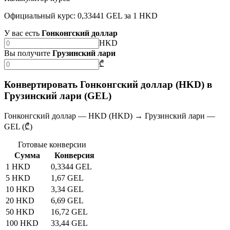
Официальный курс: 0,33441 GEL за 1 HKD
У вас есть
Гонконгский доллар
HKD
Вы получите
Грузинский лари
₾
Конвертировать Гонконгский доллар (HKD) в
Грузинский лари (GEL)
Гонконгский доллар — HKD (HKD) → Грузинский лари —
GEL (₾)
Готовые конверсии
Сумма
Конверсия
1 HKD
0,3344 GEL
5 HKD
1,67 GEL
10 HKD
3,34 GEL
20 HKD
6,69 GEL
50 HKD
16,72 GEL
100 HKD
33,44 GEL