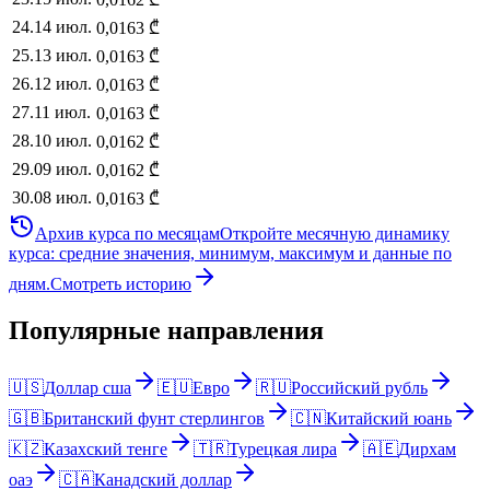
24
.
14 июл.
0,0163
₾
25
.
13 июл.
0,0163
₾
26
.
12 июл.
0,0163
₾
27
.
11 июл.
0,0163
₾
28
.
10 июл.
0,0162
₾
29
.
09 июл.
0,0162
₾
30
.
08 июл.
0,0163
₾
Архив курса по месяцам
Откройте месячную динамику
курса: средние значения, минимум, максимум и данные по
дням.
Смотреть историю
Популярные направления
🇺🇸
Доллар сша
🇪🇺
Евро
🇷🇺
Российский рубль
🇬🇧
Британский фунт стерлингов
🇨🇳
Китайский юань
🇰🇿
Казахский тенге
🇹🇷
Турецкая лира
🇦🇪
Дирхам
оаэ
🇨🇦
Канадский доллар