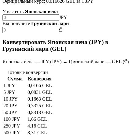
Официальный курс: 0,016626 GEL за 1 JPY
У вас есть
Японская иена
JPY
Вы получите
Грузинский лари
₾
Конвертировать Японская иена (JPY) в
Грузинский лари (GEL)
Японская иена — JPY (JPY) → Грузинский лари — GEL (₾)
Готовые конверсии
Сумма
Конверсия
1 JPY
0,0166 GEL
5 JPY
0,0831 GEL
10 JPY
0,1663 GEL
20 JPY
0,3325 GEL
50 JPY
0,8313 GEL
100 JPY
1,66 GEL
250 JPY
4,16 GEL
500 JPY
8,31 GEL