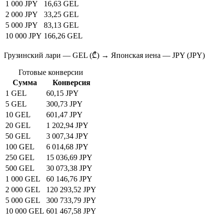
1 000 JPY
16,63 GEL
2 000 JPY
33,25 GEL
5 000 JPY
83,13 GEL
10 000 JPY
166,26 GEL
Грузинский лари — GEL (₾) → Японская иена — JPY (JPY)
Готовые конверсии
Сумма
Конверсия
1 GEL
60,15 JPY
5 GEL
300,73 JPY
10 GEL
601,47 JPY
20 GEL
1 202,94 JPY
50 GEL
3 007,34 JPY
100 GEL
6 014,68 JPY
250 GEL
15 036,69 JPY
500 GEL
30 073,38 JPY
1 000 GEL
60 146,76 JPY
2 000 GEL
120 293,52 JPY
5 000 GEL
300 733,79 JPY
10 000 GEL
601 467,58 JPY