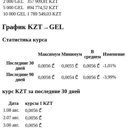
2 000 GEL
357 909,81 KZT
5 000 GEL
894 774,52 KZT
10 000 GEL
1 789 549,03 KZT
График KZT→GEL
Статистика курса
В
Максимум
Минимум
Изменение
среднем
Последние 30
-1,01%
0,0056 ₾
0,0055 ₾
0,0056 ₾
дней
Последние 90
-3,99%
0,0058 ₾
0,0054 ₾
0,0056 ₾
дней
курс KZT за последние 30 дней
Дата
курс
за
1
KZT
1
.
08 авг.
0,0056
₾
2
.
07 авг.
0,0056
₾
3
.
06 авг.
0,0056
₾