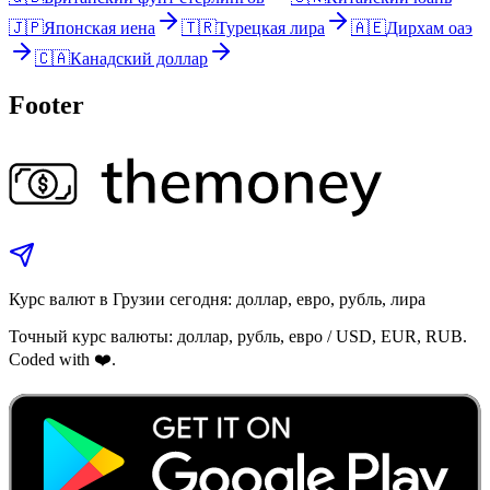
🇯🇵
Японская иена
🇹🇷
Турецкая лира
🇦🇪
Дирхам оаэ
🇨🇦
Канадский доллар
Footer
Курс валют в Грузии сегодня: доллар, евро, рубль, лира
Точный курс валюты: доллар, рубль, евро / USD, EUR, RUB.
Coded with ❤️.