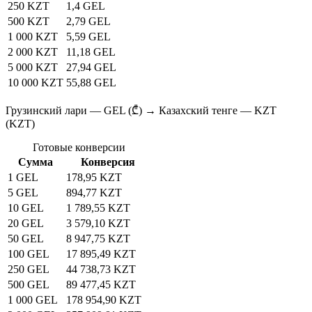
250 KZT
1,4 GEL
500 KZT
2,79 GEL
1 000 KZT
5,59 GEL
2 000 KZT
11,18 GEL
5 000 KZT
27,94 GEL
10 000 KZT
55,88 GEL
Грузинский лари — GEL (₾) → Казахский тенге — KZT
(KZT)
Готовые конверсии
Сумма
Конверсия
1 GEL
178,95 KZT
5 GEL
894,77 KZT
10 GEL
1 789,55 KZT
20 GEL
3 579,10 KZT
50 GEL
8 947,75 KZT
100 GEL
17 895,49 KZT
250 GEL
44 738,73 KZT
500 GEL
89 477,45 KZT
1 000 GEL
178 954,90 KZT