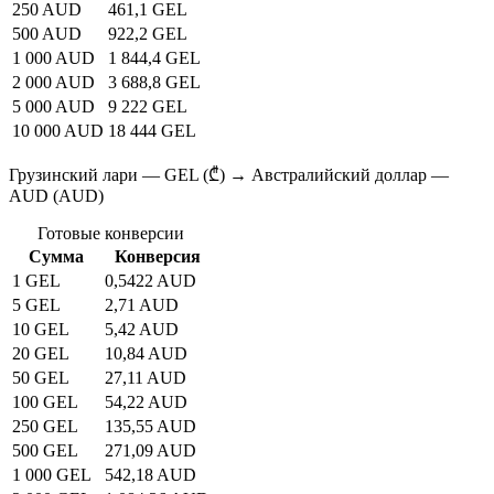
250 AUD
461,1 GEL
500 AUD
922,2 GEL
1 000 AUD
1 844,4 GEL
2 000 AUD
3 688,8 GEL
5 000 AUD
9 222 GEL
10 000 AUD
18 444 GEL
Грузинский лари — GEL (₾) → Австралийский доллар —
AUD (AUD)
Готовые конверсии
Сумма
Конверсия
1 GEL
0,5422 AUD
5 GEL
2,71 AUD
10 GEL
5,42 AUD
20 GEL
10,84 AUD
50 GEL
27,11 AUD
100 GEL
54,22 AUD
250 GEL
135,55 AUD
500 GEL
271,09 AUD
1 000 GEL
542,18 AUD