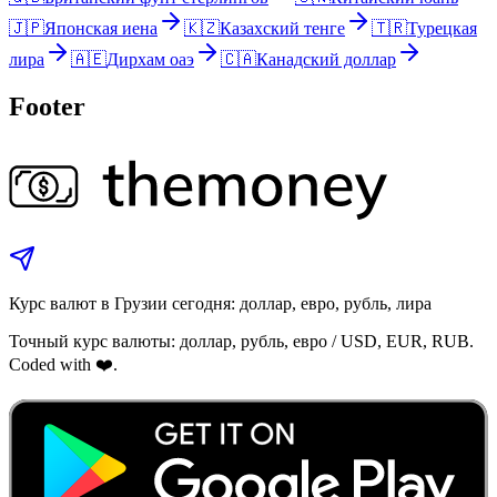
🇯🇵
Японская иена
🇰🇿
Казахский тенге
🇹🇷
Турецкая
лира
🇦🇪
Дирхам оаэ
🇨🇦
Канадский доллар
Footer
Курс валют в Грузии сегодня: доллар, евро, рубль, лира
Точный курс валюты: доллар, рубль, евро / USD, EUR, RUB.
Coded with ❤️.