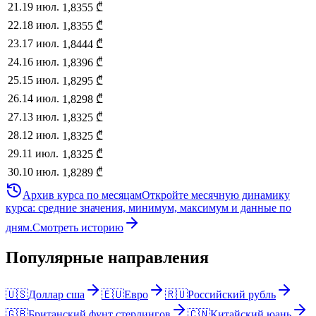
21
.
19 июл.
1,8355
₾
22
.
18 июл.
1,8355
₾
23
.
17 июл.
1,8444
₾
24
.
16 июл.
1,8396
₾
25
.
15 июл.
1,8295
₾
26
.
14 июл.
1,8298
₾
27
.
13 июл.
1,8325
₾
28
.
12 июл.
1,8325
₾
29
.
11 июл.
1,8325
₾
30
.
10 июл.
1,8289
₾
Архив курса по месяцам
Откройте месячную динамику
курса: средние значения, минимум, максимум и данные по
дням.
Смотреть историю
Популярные направления
🇺🇸
Доллар сша
🇪🇺
Евро
🇷🇺
Российский рубль
🇬🇧
Британский фунт стерлингов
🇨🇳
Китайский юань