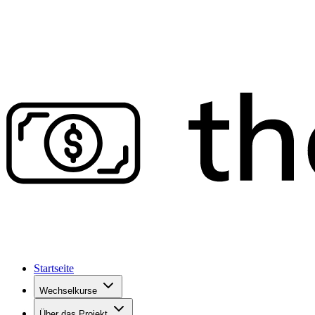
Startseite
Wechselkurse
Über das Projekt