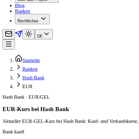
Blog
Banken
Rechtliches
DE
Startseite
Banken
Hash Bank
EUR
Hash Bank
·
EUR
/
GEL
EUR-Kurs bei Hash Bank
Aktueller EUR-GEL-Kurs bei Hash Bank: Kauf- und Verkaufskurse, Re
Bank kauft