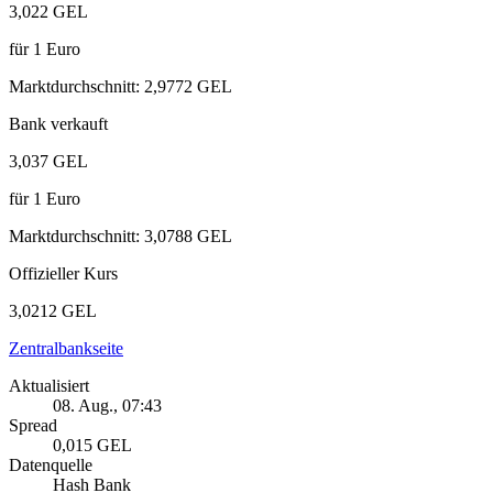
3,022 GEL
für
1
Euro
Marktdurchschnitt
:
2,9772 GEL
Bank verkauft
3,037 GEL
für
1
Euro
Marktdurchschnitt
:
3,0788 GEL
Offizieller Kurs
3,0212 GEL
Zentralbankseite
Aktualisiert
08. Aug., 07:43
Spread
0,015 GEL
Datenquelle
Hash Bank