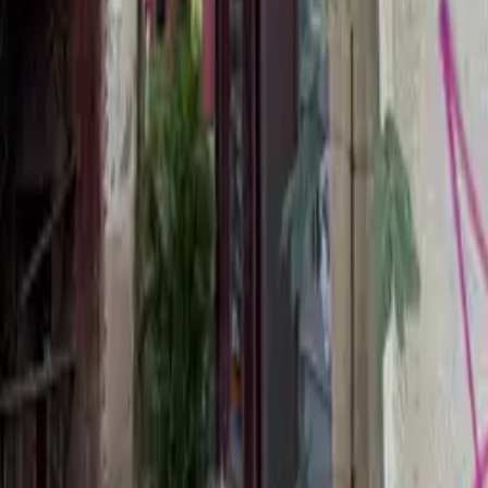
наличный курс и куда смотреть перед обменом.
14 мая 2026 г.
Статьи
Аэропорт или город: где выгоднее менять
валюту в Грузии
Что выгоднее: обмен валюты в аэропорту Грузии или в
городе. Разбор сценариев, таблица сравнения, чек-лист и FAQ
для туриста и релоканта.
14 мая 2026 г.
Назад
1
2
More pages
Далее
Footer