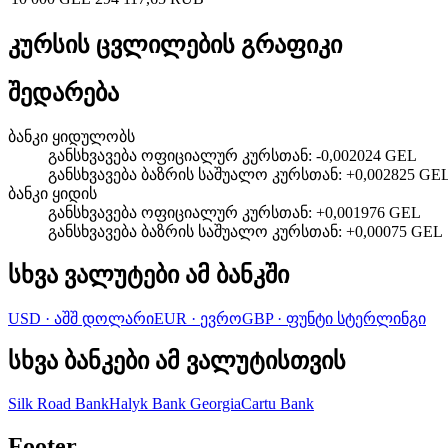
კურსის ცვლილების გრაფიკი
შედარება
ბანკი ყიდულობს
განსხვავება ოფიციალურ კურსთან
:
-0,002024 GEL
განსხვავება ბაზრის საშუალო კურსთან
:
+0,002825 GE
ბანკი ყიდის
განსხვავება ოფიციალურ კურსთან
:
+0,001976 GEL
განსხვავება ბაზრის საშუალო კურსთან
:
+0,00075 GEL
სხვა ვალუტები ამ ბანკში
USD
·
აშშ დოლარი
EUR
·
ევრო
GBP
·
ფუნტი სტერლინგი
სხვა ბანკები ამ ვალუტისთვის
Silk Road Bank
Halyk Bank Georgia
Cartu Bank
Footer