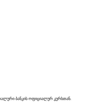
ტრალური ბანკის ოფიციალურ კურსთან.