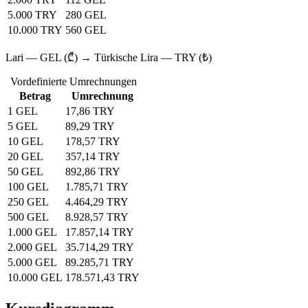
5.000 TRY
280 GEL
10.000 TRY
560 GEL
Lari — GEL (₾) → Türkische Lira — TRY (₺)
Vordefinierte Umrechnungen
Betrag
Umrechnung
1 GEL
17,86 TRY
5 GEL
89,29 TRY
10 GEL
178,57 TRY
20 GEL
357,14 TRY
50 GEL
892,86 TRY
100 GEL
1.785,71 TRY
250 GEL
4.464,29 TRY
500 GEL
8.928,57 TRY
1.000 GEL
17.857,14 TRY
2.000 GEL
35.714,29 TRY
5.000 GEL
89.285,71 TRY
10.000 GEL
178.571,43 TRY