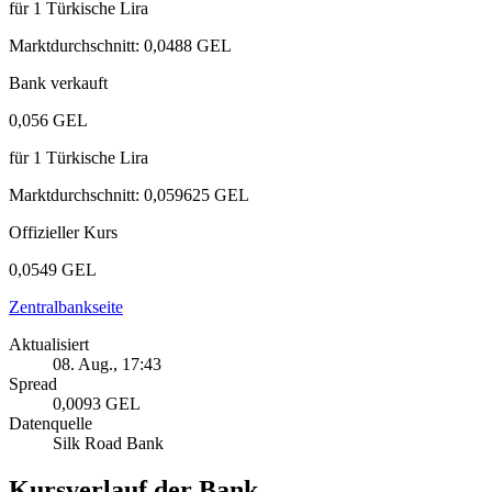
für
1
Türkische Lira
Marktdurchschnitt
:
0,0488 GEL
Bank verkauft
0,056 GEL
für
1
Türkische Lira
Marktdurchschnitt
:
0,059625 GEL
Offizieller Kurs
0,0549 GEL
Zentralbankseite
Aktualisiert
08. Aug., 17:43
Spread
0,0093 GEL
Datenquelle
Silk Road Bank
Kursverlauf der Bank