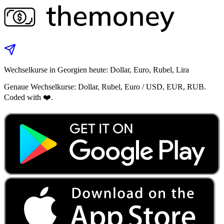
Wechselkurse in Georgien heute: Dollar, Euro, Rubel, Lira
Genaue Wechselkurse: Dollar, Rubel, Euro / USD, EUR, RUB.
Coded with ❤️.