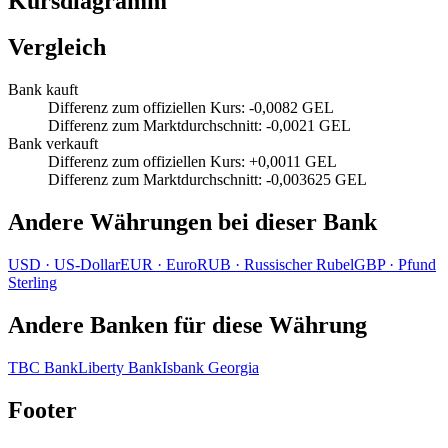
Kursdiagramm
Vergleich
Bank kauft
Differenz zum offiziellen Kurs
:
-0,0082 GEL
Differenz zum Marktdurchschnitt
:
-0,0021 GEL
Bank verkauft
Differenz zum offiziellen Kurs
:
+0,0011 GEL
Differenz zum Marktdurchschnitt
:
-0,003625 GEL
Andere Währungen bei dieser Bank
USD
·
US‑Dollar
EUR
·
Euro
RUB
·
Russischer Rubel
GBP
·
Pfund
Sterling
Andere Banken für diese Währung
TBC Bank
Liberty Bank
Isbank Georgia
Footer