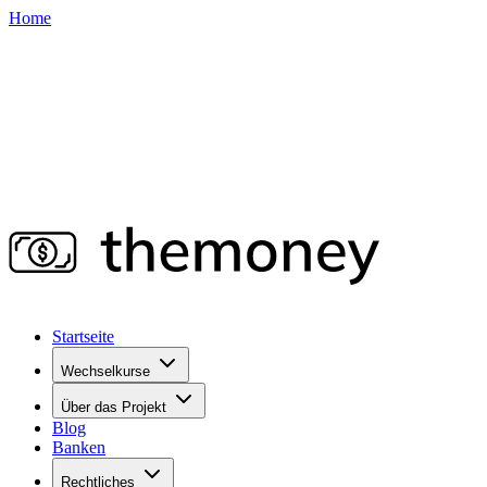
Home
Startseite
Wechselkurse
Über das Projekt
Blog
Banken
Rechtliches