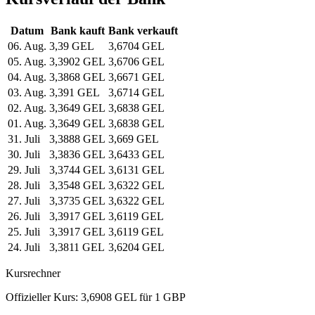
Datum
Bank kauft
Bank verkauft
06. Aug.
3,39 GEL
3,6704 GEL
05. Aug.
3,3902 GEL
3,6706 GEL
04. Aug.
3,3868 GEL
3,6671 GEL
03. Aug.
3,391 GEL
3,6714 GEL
02. Aug.
3,3649 GEL
3,6838 GEL
01. Aug.
3,3649 GEL
3,6838 GEL
31. Juli
3,3888 GEL
3,669 GEL
30. Juli
3,3836 GEL
3,6433 GEL
29. Juli
3,3744 GEL
3,6131 GEL
28. Juli
3,3548 GEL
3,6322 GEL
27. Juli
3,3735 GEL
3,6322 GEL
26. Juli
3,3917 GEL
3,6119 GEL
25. Juli
3,3917 GEL
3,6119 GEL
24. Juli
3,3811 GEL
3,6204 GEL
Kursrechner
Offizieller Kurs: 3,6908 GEL für 1 GBP