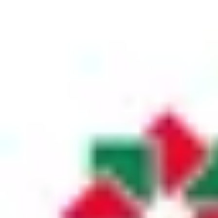
6
.
03 авг.
—
7
.
02 авг.
—
8
.
01 авг.
—
9
.
31 июл.
—
10
.
30 июл.
—
Банк продает
1
.
08 авг.
—
2
.
07 авг.
2,79 GEL
3
.
06 авг.
2,79 GEL
4
.
05 авг.
2,79 GEL
5
.
04 авг.
2,79 GEL
6
.
03 авг.
2,79 GEL
7
.
02 авг.
2,79 GEL
8
.
01 авг.
2,79 GEL
9
.
31 июл.
2,79 GEL
10
.
30 июл.
2,79 GEL
Официальный курс Центрального банка
-0,0013
2,621 GEL
за
1
USD